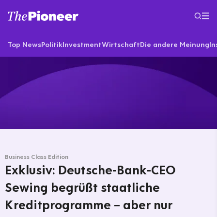
Top News
Politik
Investment
Wirtschaft
Die andere Meinung
In
Business Class Edition
Exklusiv: Deutsche-Bank-CEO
Sewing begrüßt staatliche
Kreditprogramme – aber nur