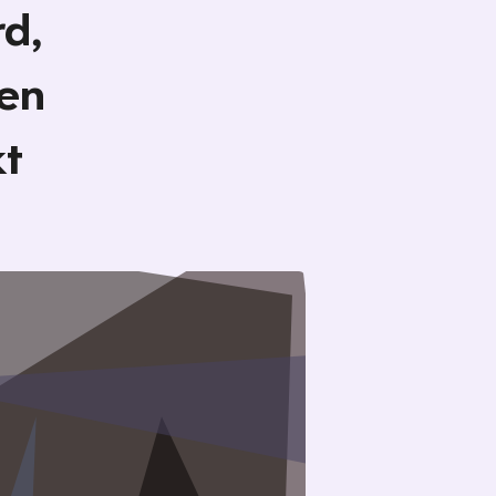
d,
len
kt