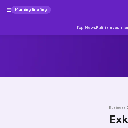
Morning Briefing
Top News
Politik
Investme
Business 
Exk