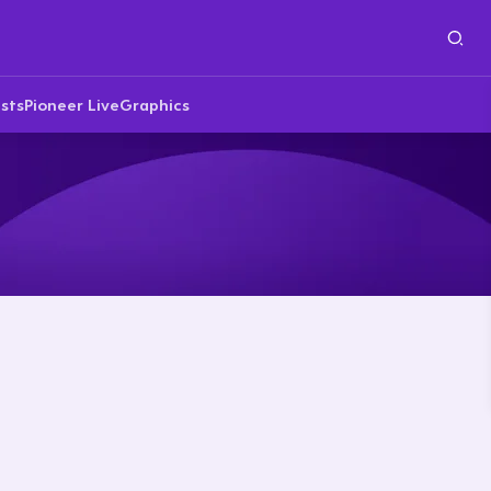
sts
Pioneer Live
Graphics