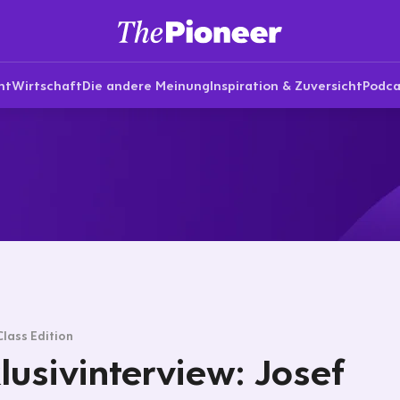
nt
Wirtschaft
Die andere Meinung
Inspiration & Zuversicht
Podca
Class Edition
lusivinterview: Josef