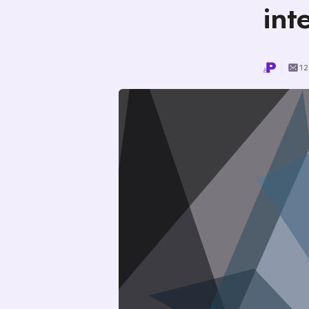
int
12