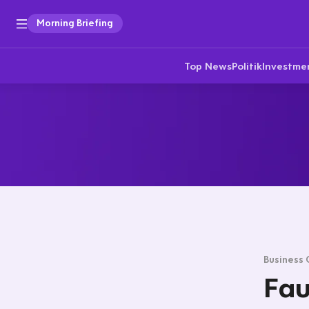
Morning Briefing
Top News
Politik
Investme
Business 
Fau