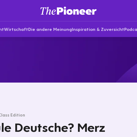
nt
Wirtschaft
Die andere Meinung
Inspiration & Zuversicht
Podca
Class Edition
le Deutsche? Merz