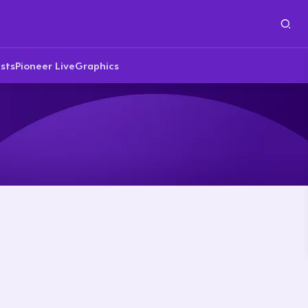
sts
Pioneer Live
Graphics