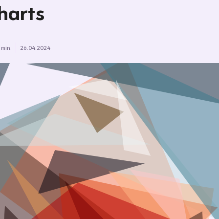
harts
 min.
26.04.2024