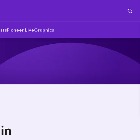
sts
Pioneer Live
Graphics
 in