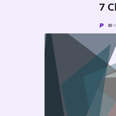
7 C
13