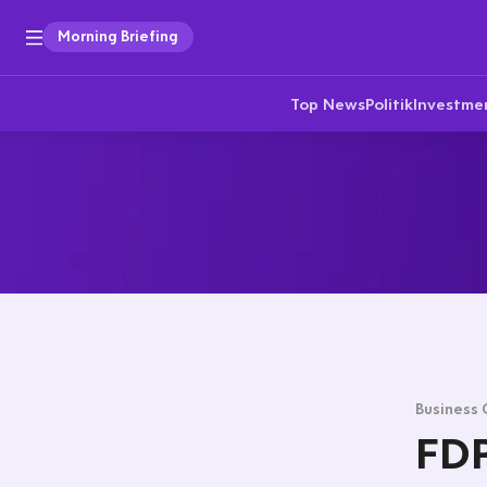
Morning Briefing
Top News
Politik
Investme
Business 
FDP