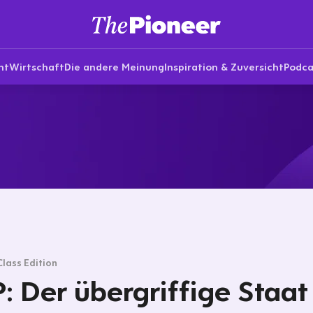
nt
Wirtschaft
Die andere Meinung
Inspiration & Zuversicht
Podca
Class Edition
: Der übergriffige Staat