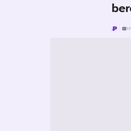
ber
17