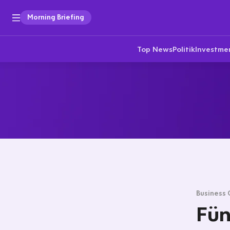
Morning Briefing
Top News
Politik
Investme
Business 
Fün