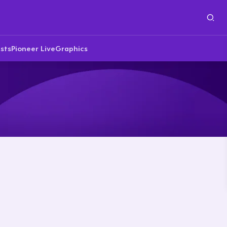
sts
Pioneer Live
Graphics