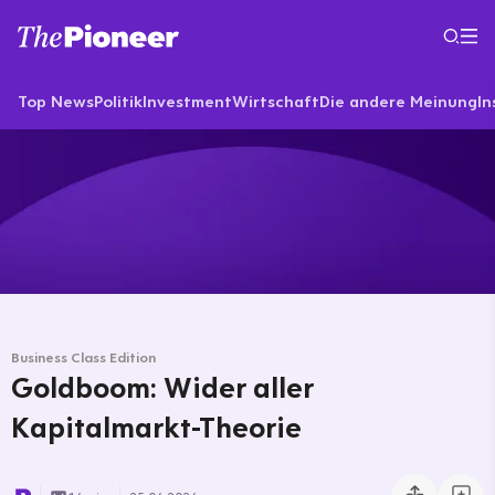
Top News
Politik
Investment
Wirtschaft
Die andere Meinung
In
Business Class Edition
Goldboom: Wider aller
Kapitalmarkt-Theorie