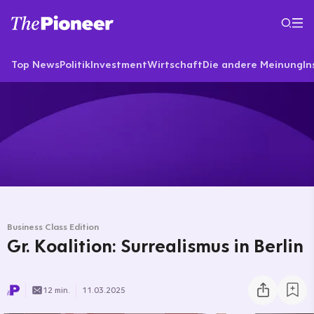
Top News
Politik
Investment
Wirtschaft
Die andere Meinung
In
Business Class Edition
Gr. Koalition: Surrealismus in Berlin
12 min.
11.03.2025