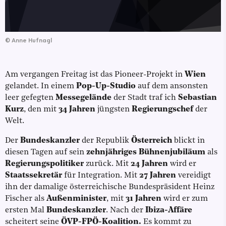
©
Anne Hufnagl
Am vergangen Freitag ist das Pioneer-Projekt in
Wien
gelandet. In einem
Pop-Up-Studio
auf dem ansonsten
leer gefegten
Messegelände
der Stadt traf ich
Sebastian
Kurz
, den mit
34 Jahren
jüngsten
Regierungschef
der
Welt.
Der
Bundeskanzler
der Republik
Österreich
blickt in
diesen Tagen auf sein
zehnjähriges
Bühnenjubiläum
als
Regierungspolitiker
zurück. Mit
24 Jahren
wird er
Staatssekretär
für Integration. Mit
27 Jahren
vereidigt
ihn der damalige österreichische Bundespräsident Heinz
Fischer als
Außenminister
, mit
31 Jahren
wird er zum
ersten Mal
Bundeskanzler
. Nach der
Ibiza-Affäre
scheitert seine
ÖVP-FPÖ-Koalition.
Es kommt zu