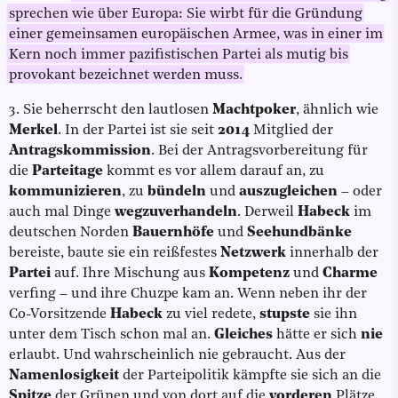
sprechen wie über Europa: Sie wirbt für die Gründung
einer gemeinsamen europäischen Armee, was in einer im
Kern noch immer pazifistischen Partei als mutig bis
provokant bezeichnet werden muss.
3. Sie beherrscht den lautlosen
Machtpoker
, ähnlich wie
Merkel
. In der Partei ist sie seit
2014
Mitglied der
Antragskommission
. Bei der Antragsvorbereitung für
die
Parteitage
kommt es vor allem darauf an, zu
kommunizieren
, zu
bündeln
und
auszugleichen
– oder
auch mal Dinge
wegzuverhandeln
. Derweil
Habeck
im
deutschen Norden
Bauernhöfe
und
Seehundbänke
bereiste, baute sie ein reißfestes
Netzwerk
innerhalb der
Partei
auf. Ihre Mischung aus
Kompetenz
und
Charme
verfing – und ihre Chuzpe kam an. Wenn neben ihr der
Co-Vorsitzende
Habeck
zu viel redete,
stupste
sie ihn
unter dem Tisch schon mal an.
Gleiches
hätte er sich
nie
erlaubt. Und wahrscheinlich nie gebraucht. Aus der
Namenlosigkeit
der Parteipolitik kämpfte sie sich an die
Spitze
der Grünen und von dort auf die
vorderen
Plätze