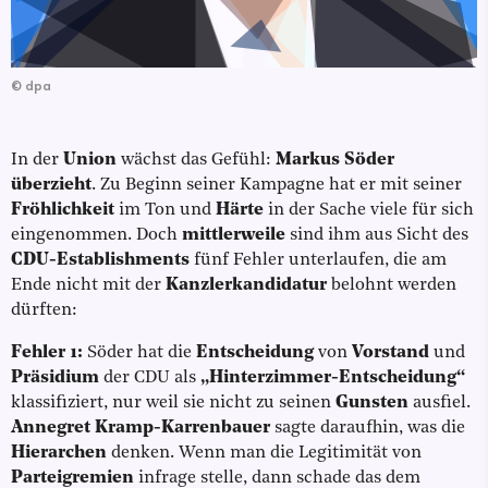
©
dpa
In der
Union
wächst das Gefühl:
Markus Söder
überzieht
. Zu Beginn seiner Kampagne hat er mit seiner
Fröhlichkeit
im Ton und
Härte
in der Sache viele für sich
eingenommen. Doch
mittlerweile
sind ihm aus Sicht des
CDU-Establishments
fünf Fehler unterlaufen, die am
Ende nicht mit der
Kanzlerkandidatur
belohnt werden
dürften:
Fehler 1:
Söder hat die
Entscheidung
von
Vorstand
und
Präsidium
der CDU als
„Hinterzimmer-Entscheidung“
klassifiziert, nur weil sie nicht zu seinen
Gunsten
ausfiel.
Annegret Kramp-Karrenbauer
sagte daraufhin, was die
Hierarchen
denken. Wenn man die Legitimität von
Parteigremien
infrage stelle, dann schade das dem