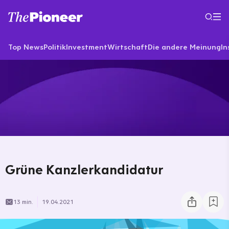
Top News
Politik
Investment
Wirtschaft
Die andere Meinung
In
Grüne Kanzlerkandidatur
13 min.
19.04.2021