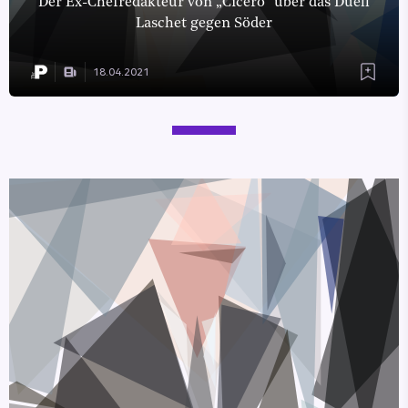
Der Ex-Chefredakteur von „Cicero“ über das Duell
Laschet gegen Söder
18.04.2021