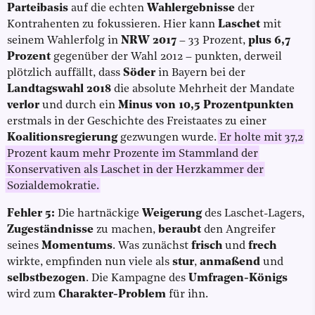
Parteibasis
auf die echten
Wahlergebnisse
der
Kontrahenten zu fokussieren. Hier kann
Laschet
mit
seinem Wahlerfolg in
NRW 2017
– 33 Prozent,
plus 6,7
Prozent
gegenüber der Wahl 2012 – punkten, derweil
plötzlich auffällt, dass
Söder
in Bayern bei der
Landtagswahl 2018
die absolute Mehrheit der Mandate
verlor
und durch ein
Minus von 10,5 Prozentpunkten
erstmals in der Geschichte des Freistaates zu einer
Koalitionsregierung
gezwungen wurde.
Er holte mit 37,2
Prozent kaum mehr Prozente im Stammland der
Konservativen als Laschet in der Herzkammer der
Sozialdemokratie.
Fehler 5:
Die hartnäckige
Weigerung
des Laschet-Lagers,
Zugeständnisse
zu machen,
beraubt
den Angreifer
seines
Momentums
. Was zunächst
frisch
und
frech
wirkte, empfinden nun viele als
stur
,
anmaßend
und
selbstbezogen
. Die Kampagne des
Umfragen-Königs
wird zum
Charakter-Problem
für ihn.