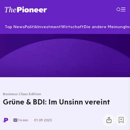
Top News
Politik
Investment
Wirtschaft
Die andere Meinung
In
Business Class Edition
Grüne & BDI: Im Unsinn vereint
14 min.
01.09.2023