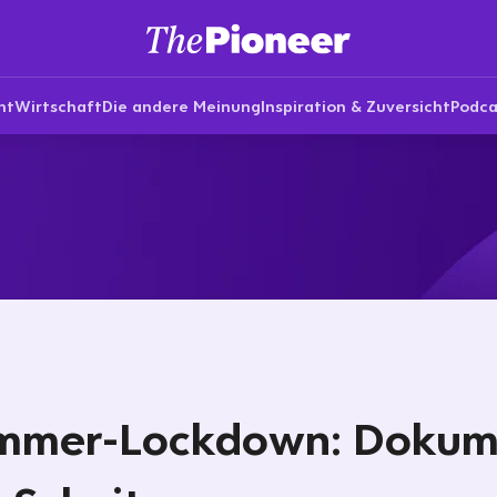
nt
Wirtschaft
Die andere Meinung
Inspiration & Zuversicht
Podca
mmer-Lockdown: Dokum