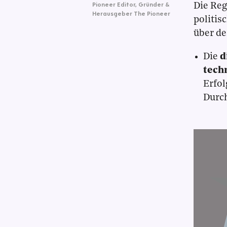
Pioneer Editor
,
Gründer &
Die Reg
Herausgeber The Pioneer
politis
über de
Die
d
tech
Erfol
Durc