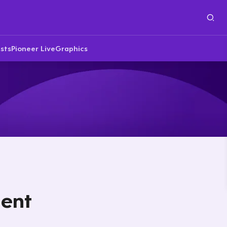
sts
Pioneer Live
Graphics
ent