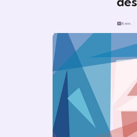
des
8 min.