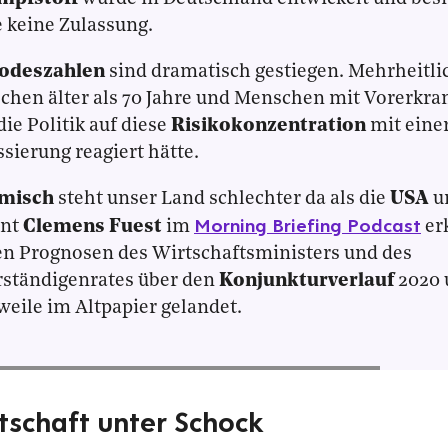
 keine Zulassung.
odeszahlen
sind dramatisch gestiegen. Mehrheitlic
hen älter als 70 Jahre und Menschen mit Vorerkr
die Politik auf diese
Risikokonzentration
mit einer
sierung reagiert hätte.
misch
steht unser Land schlechter da als die
USA
u
Morning Briefing Podcast
ent
Clemens Fuest
im
er
en Prognosen des Wirtschaftsministers und des
rständigenrates über den
Konjunkturverlauf
2020 
weile im Altpapier gelandet.
tschaft unter Schock