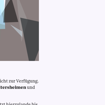
icht zur Verfügung.
ltersheimen
und
zt hierzulande bis