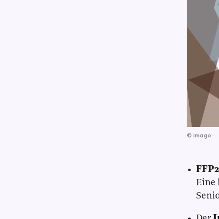
©
imago
FFP
Eine 
Senio
Der
I