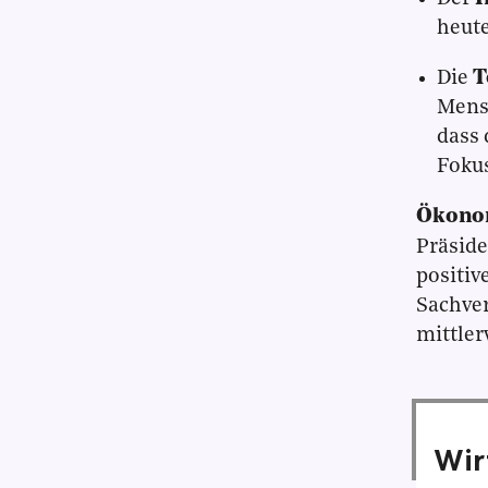
heute
Die
T
Mensc
dass 
Fokus
Ökono
Präsid
positiv
Sachve
mittler
Wir