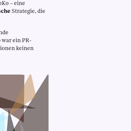
oKo – eine
sche
Strategie, die
ande
 war ein PR-
tionen keinen