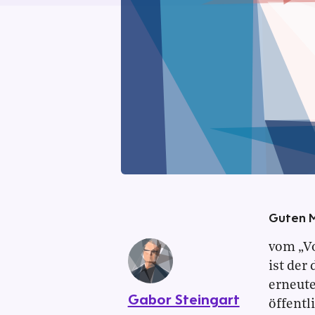
Guten 
vom „Vo
ist der
erneut
Gabor Steingart
öffentl