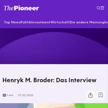
Top News
Politik
Investment
Wirtschaft
Die andere Meinung
In
Henryk M. Broder: Das Interview
1 min.
01.02.2020