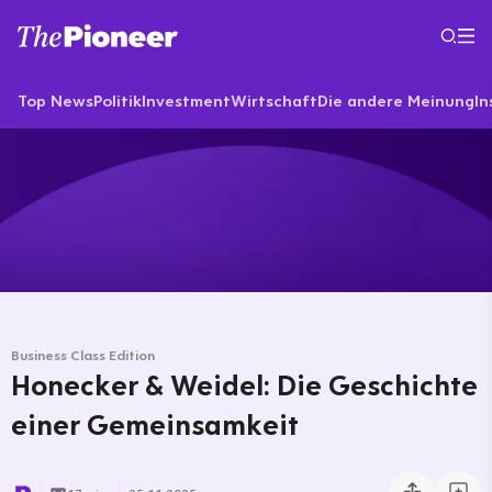
Top News
Politik
Investment
Wirtschaft
Die andere Meinung
In
Business Class Edition
Honecker & Weidel: Die Geschichte
einer Gemeinsamkeit