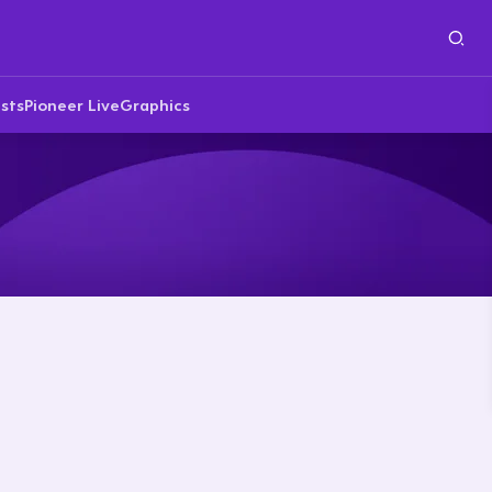
sts
Pioneer Live
Graphics