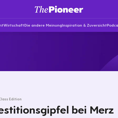
nt
Wirtschaft
Die andere Meinung
Inspiration & Zuversicht
Podca
Class Edition
estitionsgipfel bei Merz