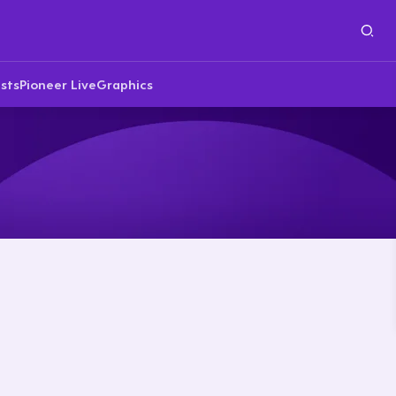
sts
Pioneer Live
Graphics