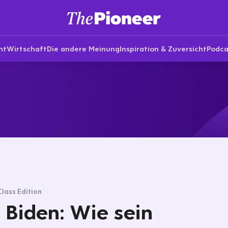
nt
Wirtschaft
Die andere Meinung
Inspiration & Zuversicht
Podca
Class Edition
 Biden: Wie sein