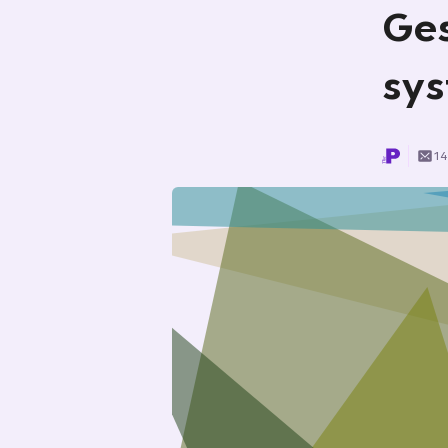
Ges
sys
14