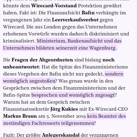
könnte dem
Wirecard-Vorstand
Protektion gewährt
haben. Fakt ist: Die Finanzaufsicht
Bafin
verhängte im
vergangenen Jahr ein
Leerverkaufsverbot
gegen
Wirecard. Die aus London gegen das Unternehmen
erhobenen Vorwürfe wurden dadurch diskriminiert und
kriminalisiert.
Ministerium, Bankenaufsicht und das
Unternehmen bildeten seinerzeit eine Wagenburg.
Die
Fragen der Abgeordneten
sind bislang
noch
unbeantwortet
: Hat die Spitze des Finanzministeriums
dieses Vorgehen der Bafin nicht nur gedeckt,
sondern
womöglich angestoßen
? Was genau wurde in den
Gesprächen zwischen dem Finanzministerium und der
Bafin-Spitze
besprochen und womöglich zugesagt
?
Warum hat an dem Gespräch zwischen
Finanzstaatssekretär
Jörg Kukies
mit Ex-Wirecard-CEO
Markus Braun
am 5. November 2019
kein Beamter des
zuständigen Fachressorts teilgenommen
?
Fazit: Der größte
Anlegerskandal
der vergangenen