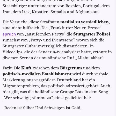
mit Migrationshintergrund. Die übrigen waren
Staatsbürger unter anderem von Bosnien, Portugal, dem
Iran, dem Irak, Kroatien, Somalia und Afghanistan.
Die Versuche, diese Straftaten
medial zu verniedlichen
,
sind nicht hilfreich. Die „Frankfurter Neuen Presse“
sprach
von „ausufernden Partys“ die
Stuttgarter Polizei
zunächst von „Party- und Eventszene“, wovon sich die
Stuttgarter Clubs unverzüglich distanzierten. In
Videoclips, die der Sender n-tv analysiert hatte, ertönte in
diversen Szenen der muslimische Ruf „Allahu akbar“.
Fazit: Die
Kluft
zwischen dem
Bürgertum
und dem
politisch-medialen Establishment
wird durch verbale
Maskierung nur vergrößert. Deutschland hat ein
Migrantenproblem, das politisch adressiert gehört. Auch
hier gilt, was die holländische Gruppe Bots in dem Song
„Wer schweigt, stimmt zu“, einst gedichtet hat:
„Reden ist Silber Und Schweigen ist Gold,