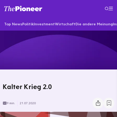
Top News
Politik
Investment
Wirtschaft
Die andere Meinung
In
Kalter Krieg 2.0
9 min.
21.07.2020