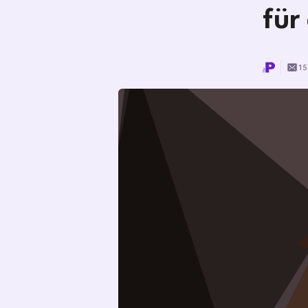
für
15