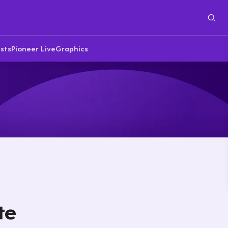
sts
Pioneer Live
Graphics
te