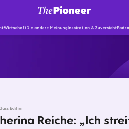
nt
Wirtschaft
Die andere Meinung
Inspiration & Zuversicht
Podca
Class Edition
herina Reiche: „Ich strei