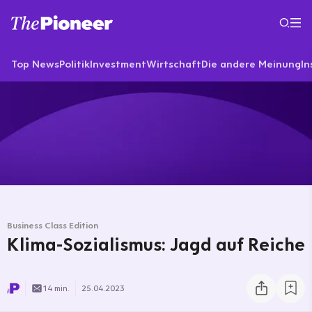
Top News
Politik
Investment
Wirtschaft
Die andere Meinung
In
Business Class Edition
Klima-Sozialismus: Jagd auf Reiche
14 min.
25.04.2023