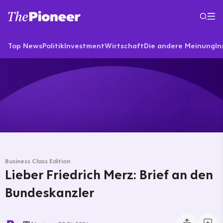
Top News
Politik
Investment
Wirtschaft
Die andere Meinung
In
Business Class Edition
Lieber Friedrich Merz: Brief an den
Bundeskanzler