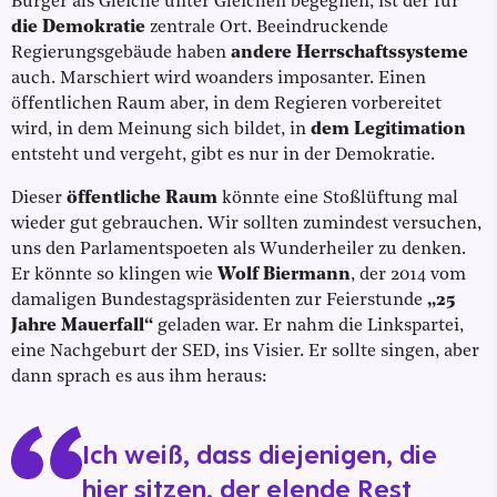
Bürger als Gleiche unter Gleichen begegnen, ist der für
die Demokratie
zentrale Ort. Beeindruckende
Regierungsgebäude haben
andere Herrschaftssysteme
auch. Marschiert wird woanders imposanter. Einen
öffentlichen Raum aber, in dem Regieren vorbereitet
wird, in dem Meinung sich bildet, in
dem Legitimation
entsteht und vergeht, gibt es nur in der Demokratie.
Dieser
öffentliche Raum
könnte eine Stoßlüftung mal
wieder gut gebrauchen. Wir sollten zumindest versuchen,
uns den Parlamentspoeten als Wunderheiler zu denken.
Er könnte so klingen wie
Wolf Biermann
, der 2014 vom
damaligen Bundestagspräsidenten zur Feierstunde
„25
Jahre Mauerfall“
geladen war. Er nahm die Linkspartei,
eine Nachgeburt der SED, ins Visier. Er sollte singen, aber
dann sprach es aus ihm heraus:
Ich weiß, dass diejenigen, die
hier sitzen, der elende Rest