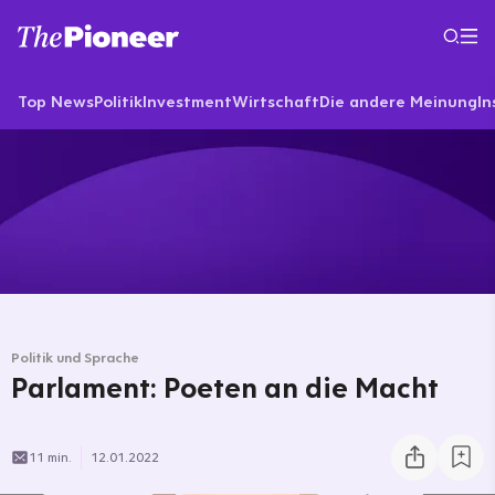
Top News
Politik
Investment
Wirtschaft
Die andere Meinung
In
Politik und Sprache
Parlament: Poeten an die Macht
11 min.
12.01.2022