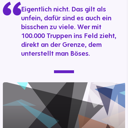
Eigentlich nicht. Das gilt als
unfein, dafür sind es auch ein
bisschen zu viele. Wer mit
100.000 Truppen ins Feld zieht,
direkt an der Grenze, dem
unterstellt man Böses.