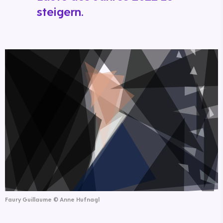
steigern.
Faury Guillaume
©
Anne Hufnagl