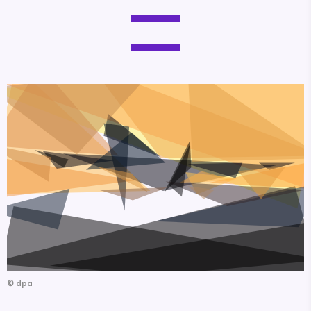
©
dpa