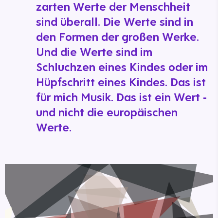
zarten Werte der Menschheit
sind überall. Die Werte sind in
den Formen der großen Werke.
Und die Werte sind im
Schluchzen eines Kindes oder im
Hüpfschritt eines Kindes. Das ist
für mich Musik. Das ist ein Wert -
und nicht die europäischen
Werte.