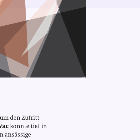
 um den Zutritt
Vac
konnte tief in
en ansässige