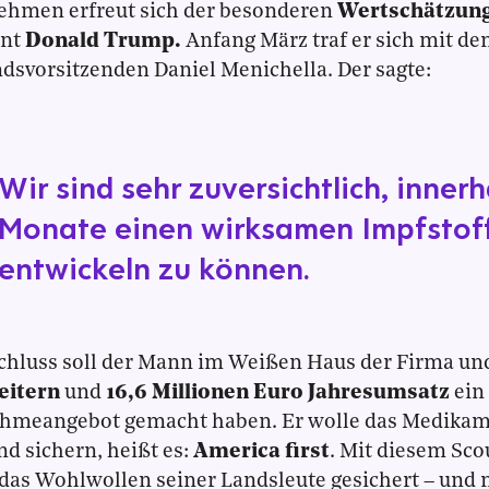
ehmen erfreut sich der besonderen
Wertschätzun
ent
Donald Trump.
Anfang März traf er sich mit d
dsvorsitzenden Daniel Menichella. Der sagte:
Wir sind sehr zuversichtlich, inner
Monate einen wirksamen Impfstof
entwickeln zu können.
chluss soll der Mann im Weißen Haus der Firma un
eitern
und
16,6 Millionen Euro Jahresumsatz
ein
hmeangebot gemacht haben. Er wolle das Medikame
nd sichern, heißt es:
America first
. Mit diesem Sco
as Wohlwollen seiner Landsleute gesichert – und 