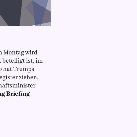
n Montag wird
eteiligt ist, im
p hat Trumps
gister ziehen,
chaftsminister
g Briefing