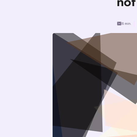
not
8 min.