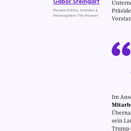
Gabor Steingart
Untern
Pioneer Editor
,
Gründer &
Präsid
Herausgeber The Pioneer
Vorstan
Im Ans
Mitarb
Überna
sein La
Trump d