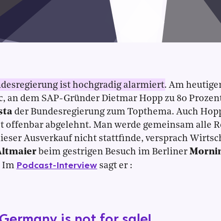
desregierung ist hochgradig alarmiert
. Am heutige
, an dem SAP-Gründer Dietmar Hopp zu 80 Prozent b
sta
der Bundesregierung zum Topthema. Auch Hop
 offenbar abgelehnt. Man werde gemeinsam alle Re
ieser Ausverkauf nicht stattfinde, versprach Wirts
Altmaier
beim gestrigen Besuch im Berliner
Mornin
Podcast-Interview
. Im
sagt er :
Germany is not for sale!