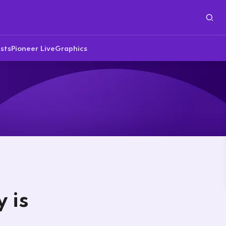
sts
Pioneer Live
Graphics
 is