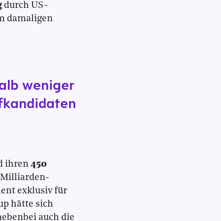
g
durch US-
em damaligen
halb weniger
fkandidaten
d ihren
450
 Milliarden-
nt exklusiv für
up hätte sich
nebenbei auch die