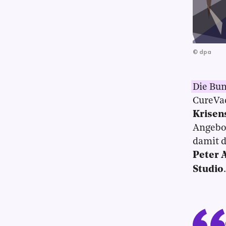
©
dpa
Die Bun
CureVac
Krisen
Angebot
damit d
Peter 
Studio