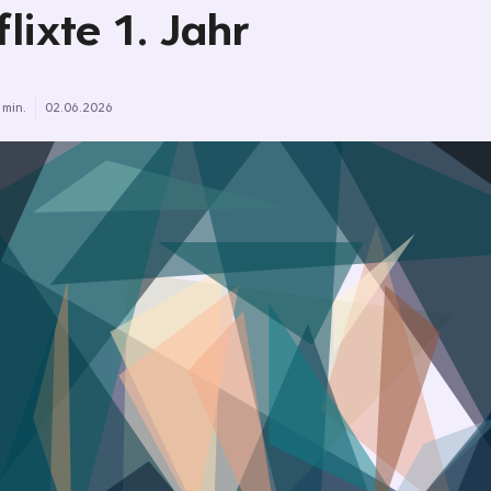
flixte 1. Jahr
 min.
02.06.2026