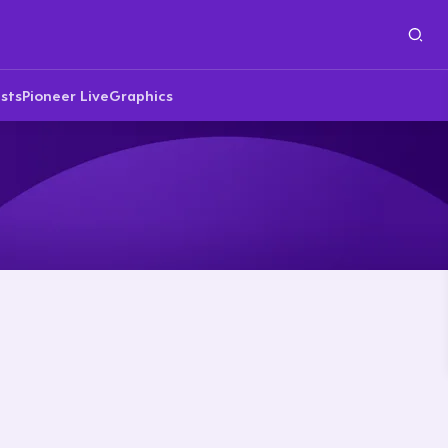
sts
Pioneer Live
Graphics