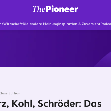
nt
Wirtschaft
Die andere Meinung
Inspiration & Zuversicht
Podca
Class Edition
z, Kohl, Schröder: Das