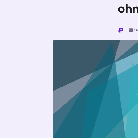
ohn
14