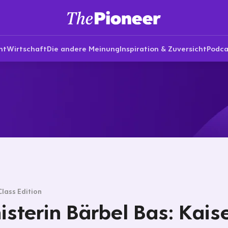
nt
Wirtschaft
Die andere Meinung
Inspiration & Zuversicht
Podca
Class Edition
isterin Bärbel Bas: Kais