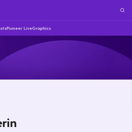
sts
Pioneer Live
Graphics
erin