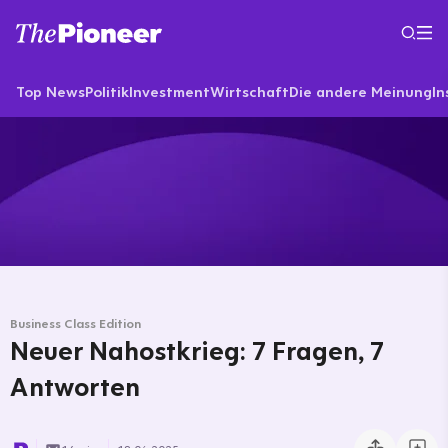
Top News
Politik
Investment
Wirtschaft
Die andere Meinung
In
Business Class Edition
Neuer Nahostkrieg: 7 Fragen, 7
Antworten