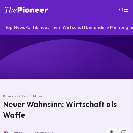
Top News
Politik
Investment
Wirtschaft
Die andere Meinung
In
Business Class Edition
Neuer Wahnsinn: Wirtschaft als
Waffe