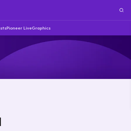
sts
Pioneer Live
Graphics
d