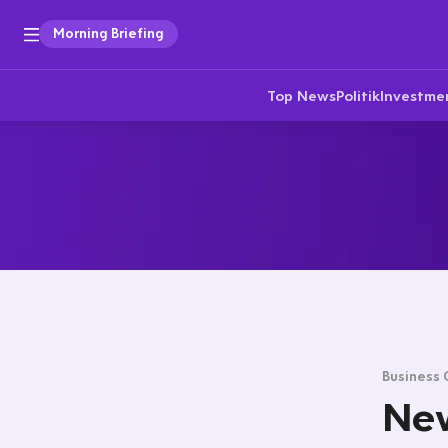
Morning Briefing
Top News
Politik
Investme
Business 
New