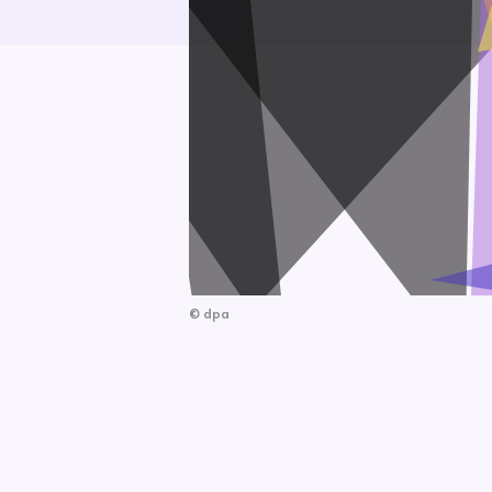
©
dpa