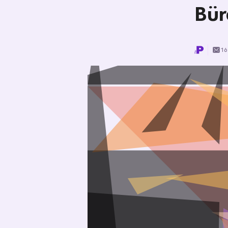
Bür
16