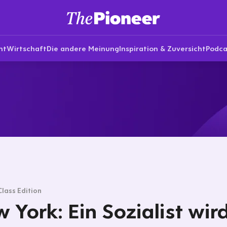
nt
Wirtschaft
Die andere Meinung
Inspiration & Zuversicht
Podca
Class Edition
 York: Ein Sozialist wir