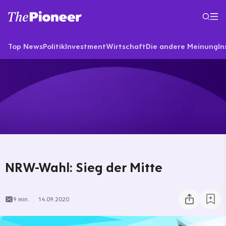
Top News
Politik
Investment
Wirtschaft
Die andere Meinung
In
NRW-Wahl: Sieg der Mitte
9 min.
14.09.2020