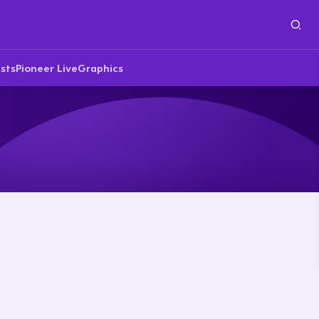
sts
Pioneer Live
Graphics