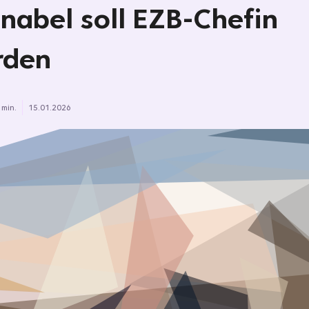
nabel soll EZB-Chefin
rden
 min.
15.01.2026