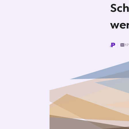
Sch
we
17