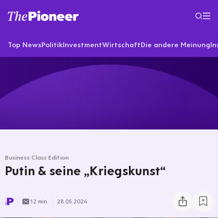
Top News
Politik
Investment
Wirtschaft
Die andere Meinung
In
Business Class Edition
Putin & seine „Kriegskunst“
12 min.
28.05.2024