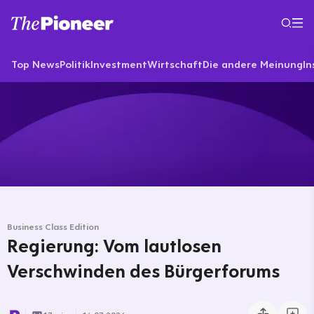
Top News
Politik
Investment
Wirtschaft
Die andere Meinung
In
Business Class Edition
Regierung: Vom lautlosen
Verschwinden des Bürgerforums