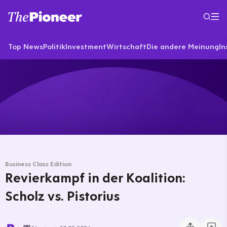
Top News
Politik
Investment
Wirtschaft
Die andere Meinung
In
Business Class Edition
Revierkampf in der Koalition:
Scholz vs. Pistorius