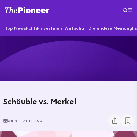
Top News
Politik
Investment
Wirtschaft
Die andere Meinung
In
Schäuble vs. Merkel
8 min.
21.10.2020