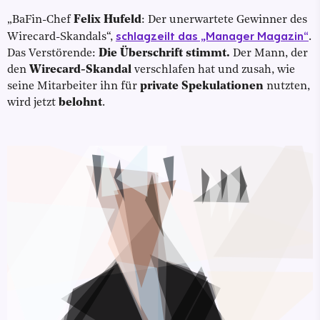
„BaFin-Chef
Felix Hufeld
: Der unerwartete Gewinner des
schlagzeilt das „Manager Magazin“
Wirecard-Skandals“,
.
Das Verstörende:
Die Überschrift stimmt.
Der Mann, der
den
Wirecard-Skandal
verschlafen hat und zusah, wie
seine Mitarbeiter ihn für
private Spekulationen
nutzten,
wird jetzt
belohnt
.