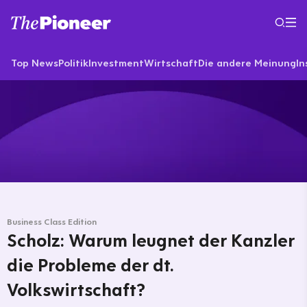
Top News
Politik
Investment
Wirtschaft
Die andere Meinung
In
Business Class Edition
Scholz: Warum leugnet der Kanzler
die Probleme der dt.
Volkswirtschaft?