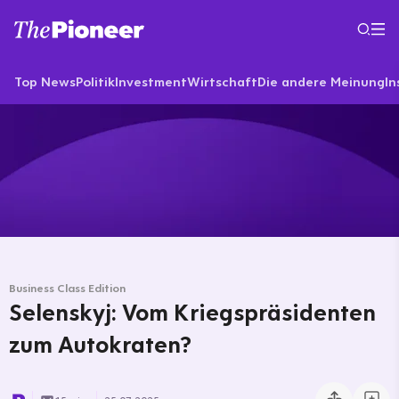
Top News
Politik
Investment
Wirtschaft
Die andere Meinung
In
Business Class Edition
Selenskyj: Vom Kriegspräsidenten
zum Autokraten?