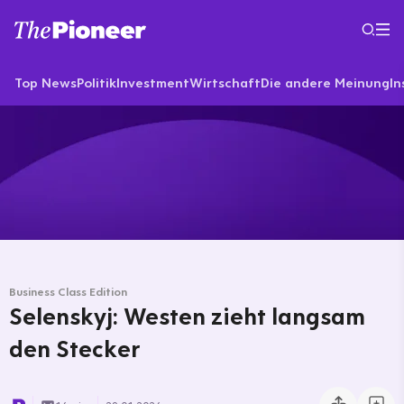
Top News
Politik
Investment
Wirtschaft
Die andere Meinung
In
Business Class Edition
Selenskyj: Westen zieht langsam
den Stecker