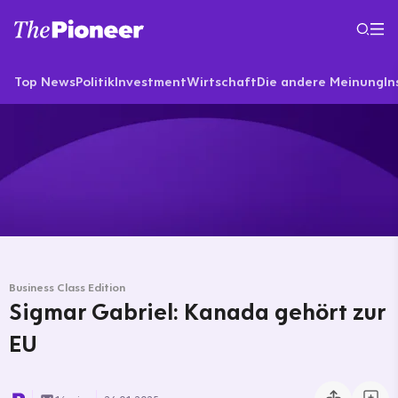
Top News
Politik
Investment
Wirtschaft
Die andere Meinung
In
Business Class Edition
Sigmar Gabriel: Kanada gehört zur
EU