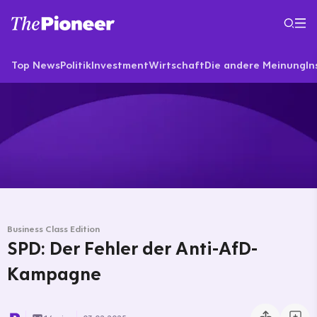
Top News
Politik
Investment
Wirtschaft
Die andere Meinung
In
Business Class Edition
SPD: Der Fehler der Anti-AfD-
Kampagne