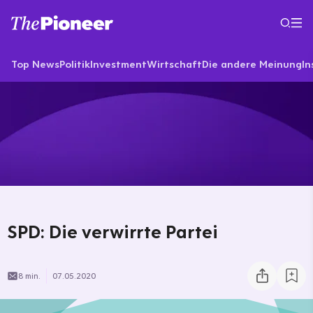
Top News
Politik
Investment
Wirtschaft
Die andere Meinung
In
SPD: Die verwirrte Partei
8 min.
07.05.2020