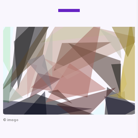
©
imago