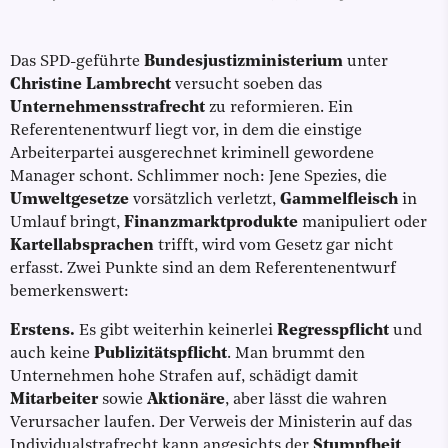
Das SPD-geführte
Bundesjustizministerium
unter
Christine Lambrecht
versucht soeben das
Unternehmensstrafrecht
zu reformieren. Ein
Referentenentwurf liegt vor, in dem die einstige
Arbeiterpartei ausgerechnet kriminell gewordene
Manager schont. Schlimmer noch: Jene Spezies, die
Umweltgesetze
vorsätzlich verletzt,
Gammelfleisch
in
Umlauf bringt,
Finanzmarktprodukte
manipuliert oder
Kartellabsprachen
trifft, wird vom Gesetz gar nicht
erfasst. Zwei Punkte sind an dem Referentenentwurf
bemerkenswert:
Erstens.
Es gibt weiterhin keinerlei
Regresspflicht
und
auch keine
Publizitätspflicht
. Man brummt den
Unternehmen hohe Strafen auf, schädigt damit
Mitarbeiter
sowie
Aktionäre
, aber lässt die wahren
Verursacher laufen. Der Verweis der Ministerin auf das
Individualstrafrecht kann angesichts der
Stumpfheit