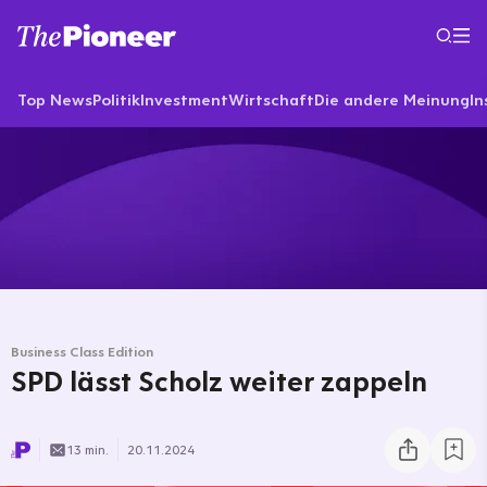
Top News
Politik
Investment
Wirtschaft
Die andere Meinung
In
Business Class Edition
SPD lässt Scholz weiter zappeln
13 min.
20.11.2024