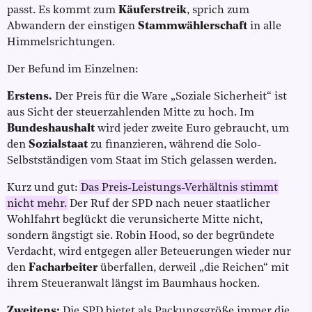
passt. Es kommt zum
Käuferstreik
, sprich zum
Abwandern der einstigen
Stammwählerschaft
in alle
Himmelsrichtungen.
Der Befund im Einzelnen:
Erstens.
Der Preis für die Ware „Soziale Sicherheit“ ist
aus Sicht der steuerzahlenden Mitte zu hoch. Im
Bundeshaushalt
wird jeder zweite Euro gebraucht, um
den
Sozialstaat
zu finanzieren, während die Solo-
Selbstständigen vom Staat im Stich gelassen werden.
Kurz und gut:
Das Preis-Leistungs-Verhältnis stimmt
nicht mehr.
Der Ruf der SPD nach neuer staatlicher
Wohlfahrt beglückt die verunsicherte Mitte nicht,
sondern ängstigt sie. Robin Hood, so der begründete
Verdacht, wird entgegen aller Beteuerungen wieder nur
den
Facharbeiter
überfallen, derweil „die Reichen“ mit
ihrem Steueranwalt längst im Baumhaus hocken.
Zweitens:
Die SPD bietet als Packungsgröße immer die