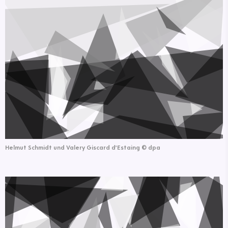
Helmut Schmidt und Valery Giscard d’Estaing
©
dpa