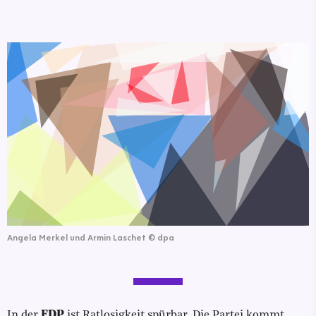
Angela Merkel und Armin Laschet
©
dpa
In der
FDP
ist Ratlosigkeit spürbar. Die Partei kommt