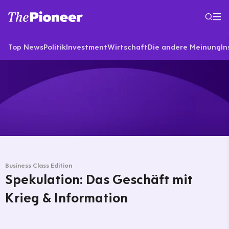
Top News
Politik
Investment
Wirtschaft
Die andere Meinung
In
Business Class Edition
Spekulation: Das Geschäft mit
Krieg & Information