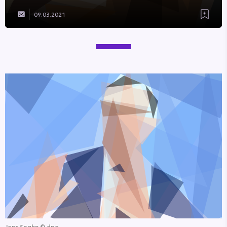
09.03.2021
Jens Spahn
©
dpa