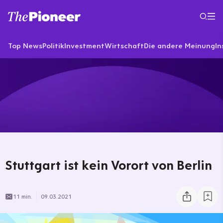
Top News
Politik
Investment
Wirtschaft
Die andere Meinung
In
Stuttgart ist kein Vorort von Berlin
11 min.
09.03.2021