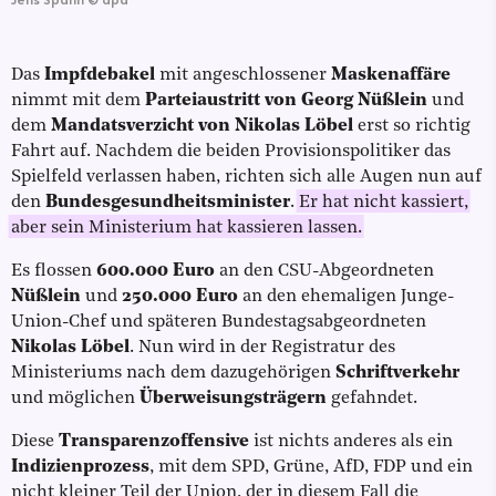
Das
Impfdebakel
mit angeschlossener
Maskenaffäre
nimmt mit dem
Parteiaustritt von Georg Nüßlein
und
dem
Mandatsverzicht von Nikolas Löbel
erst so richtig
Fahrt auf. Nachdem die beiden Provisionspolitiker das
Spielfeld verlassen haben, richten sich alle Augen nun auf
den
Bundesgesundheitsminister
.
Er hat nicht kassiert,
aber sein Ministerium hat kassieren lassen.
Es flossen
600.000 Euro
an den CSU-Abgeordneten
Nüßlein
und
250.000 Euro
an den ehemaligen Junge-
Union-Chef und späteren Bundestagsabgeordneten
Nikolas Löbel
. Nun wird in der Registratur des
Ministeriums nach dem dazugehörigen
Schriftverkehr
und möglichen
Überweisungsträgern
gefahndet.
Diese
Transparenzoffensive
ist nichts anderes als ein
Indizienprozess
, mit dem SPD, Grüne, AfD, FDP und ein
nicht kleiner Teil der Union, der in diesem Fall die