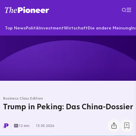
Top News
Politik
Investment
Wirtschaft
Die andere Meinung
In
Business Class Edition
Trump in Peking: Das China-Dossier
12 min.
13.05.2026