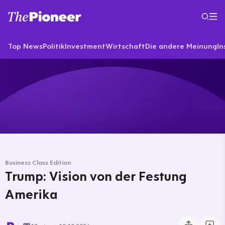
Top News
Politik
Investment
Wirtschaft
Die andere Meinung
In
Business Class Edition
Trump: Vision von der Festung
Amerika