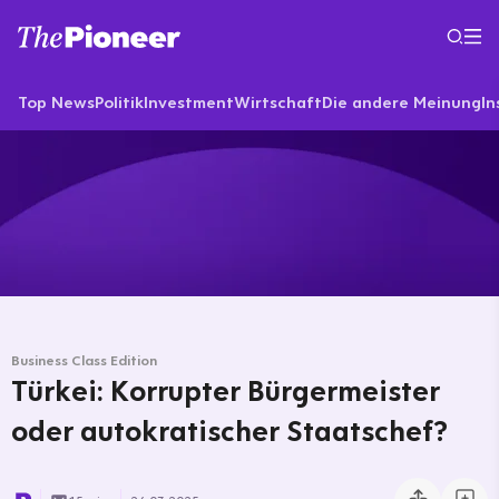
Top News
Politik
Investment
Wirtschaft
Die andere Meinung
In
Business Class Edition
Türkei: Korrupter Bürgermeister
oder autokratischer Staatschef?