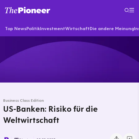
Top News
Politik
Investment
Wirtschaft
Die andere Meinung
In
Business Class Edition
US-Banken: Risiko für die
Weltwirtschaft