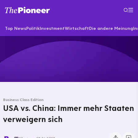
Top News
Politik
Investment
Wirtschaft
Die andere Meinung
In
Business Class Edition
USA vs. China: Immer mehr Staaten
verweigern sich