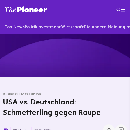
Top News
Politik
Investment
Wirtschaft
Die andere Meinung
In
Business Class Edition
USA vs. Deutschland:
Schmetterling gegen Raupe