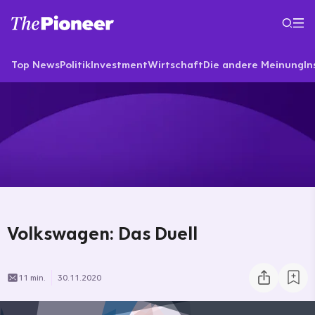
Top News
Politik
Investment
Wirtschaft
Die andere Meinung
In
Volkswagen: Das Duell
11 min.
30.11.2020