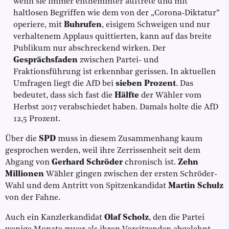
wenn sie immer enthemmter auftrete und mit
haltlosen Begriffen wie dem von der „Corona-Diktatur“
operiere, mit
Buhrufen
, eisigem Schweigen und nur
verhaltenem Applaus quittierten, kann auf das breite
Publikum nur abschreckend wirken. Der
Gesprächsfaden
zwischen Partei- und
Fraktionsführung ist erkennbar gerissen. In aktuellen
Umfragen liegt die AfD bei
sieben Prozent
. Das
bedeutet, dass sich fast die
Hälfte
der Wähler vom
Herbst 2017 verabschiedet haben. Damals holte die AfD
12,5 Prozent.
Über die
SPD
muss in diesem Zusammenhang kaum
gesprochen werden, weil ihre Zerrissenheit seit dem
Abgang von
Gerhard Schröder
chronisch ist.
Zehn
Millionen
Wähler gingen zwischen der ersten Schröder-
Wahl und dem Antritt von Spitzenkandidat
Martin Schulz
von der Fahne.
Auch ein Kanzlerkandidat
Olaf Scholz
, den die Partei