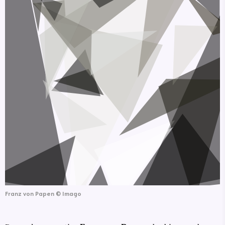
Franz von Papen
©
Imago