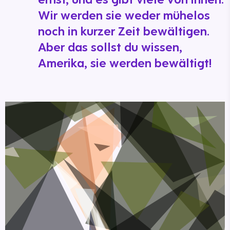
Wir werden sie weder mühelos
noch in kurzer Zeit bewältigen.
Aber das sollst du wissen,
Amerika, sie werden bewältigt!