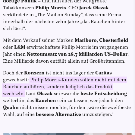
dortige Politik
– und nun auch der weltgrößte
Tabakkonzern
Philip Morris
. CEO
Jacek Olczak
verkündete in „The Mail on Sunday“, dass seine Firma
innerhalb der nächsten zehn Jahre „das Rauchen hinter
sich lässt“.
Mit dem Verkauf seiner Marken
Marlboro
,
Chesterfield
oder
L&M
erwirtschaftete Philip Morris im vergangenen
Jahr einen
Nettoumsatz von 28,7 Milliarden US-Dollar
.
Eine Milliarde davon entfällt allein auf Großbritannien.
Doch der
Konzern
ist nicht ins Lager der
Caritas
gewechselt:
Philip Morris-Kunden sollen nicht mit dem
Rauchen aufhören, sondern lediglich das Produkt
wechseln.
Laut
Olczak
sei zwar die
beste Entscheidung
weiterhin, das
Rauchen
sein zu lassen, wer jedoch den
Qualm
nicht missen möchte, für den „wäre die zweitbeste
Wahl, auf eine
bessere Alternative
umzusteigen.“