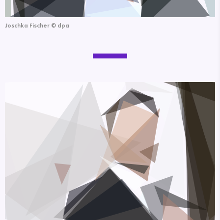
Joschka Fischer
©
dpa