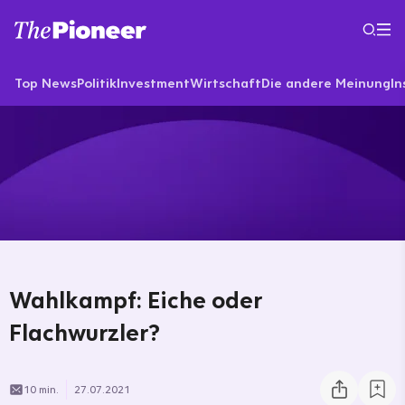
Top News
Politik
Investment
Wirtschaft
Die andere Meinung
In
Wahlkampf: Eiche oder
Flachwurzler?
10 min.
27.07.2021