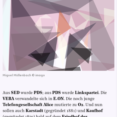
Miguel Müllenbach
©
imago
Aus
SED
wurde
PDS
; aus
PDS
wurde
Linkspartei
. Die
VEBA
verwandelte sich in
E.ON
. Die noch junge
Telefongesellschaft Alice
mutierte zu
O2
. Und nun
sollen auch
Karstadt
(gegründet 1881) und
Kaufhof
(gegründet 1879) bald auf dem
Friedhof der