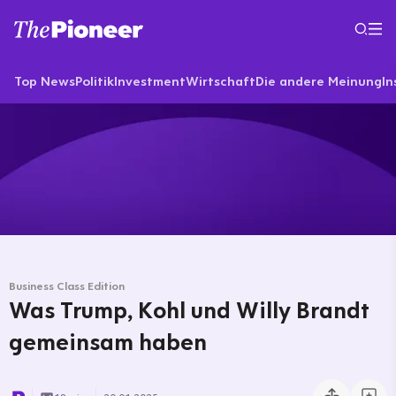
Top News
Politik
Investment
Wirtschaft
Die andere Meinung
In
Business Class Edition
Was Trump, Kohl und Willy Brandt
gemeinsam haben